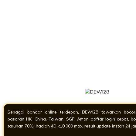
Sebagai bandar online terdepan, DEWI28 tawarkan bocor
pasaran HK, China, Taiwan, SGP. Aman daftar login cepat, b
taruhan 70%, hadiah 4D x10.000 max, result update instan 24 ja